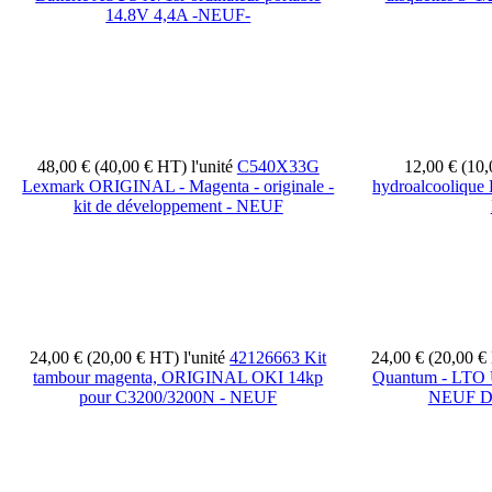
14.8V 4,4A -NEUF-
48,00 € (40,00 € HT)
l'unité
C540X33G
12,00 € (10
Lexmark ORIGINAL - Magenta - originale -
hydroalcooliqu
kit de développement - NEUF
24,00 € (20,00 € HT)
l'unité
42126663 Kit
24,00 € (20,00 
tambour magenta, ORIGINAL OKI 14kp
Quantum - LTO Ul
pour C3200/3200N - NEUF
NEUF 