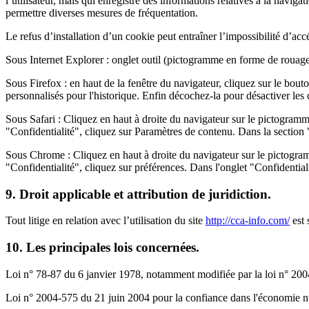
l’utilisateur, mais qui enregistre des informations relatives à la naviga
permettre diverses mesures de fréquentation.
Le refus d’installation d’un cookie peut entraîner l’impossibilité d’accé
Sous Internet Explorer : onglet outil (pictogramme en forme de rouage e
Sous Firefox : en haut de la fenêtre du navigateur, cliquez sur le bouto
personnalisés pour l'historique. Enfin décochez-la pour désactiver les 
Sous Safari : Cliquez en haut à droite du navigateur sur le pictogram
"Confidentialité", cliquez sur Paramètres de contenu. Dans la section
Sous Chrome : Cliquez en haut à droite du navigateur sur le pictogram
"Confidentialité", cliquez sur préférences. Dans l'onglet "Confidentia
9. Droit applicable et attribution de juridiction.
Tout litige en relation avec l’utilisation du site
http://cca-info.com/
est 
10. Les principales lois concernées.
Loi n° 78-87 du 6 janvier 1978, notamment modifiée par la loi n° 2004-
Loi n° 2004-575 du 21 juin 2004 pour la confiance dans l'économie 