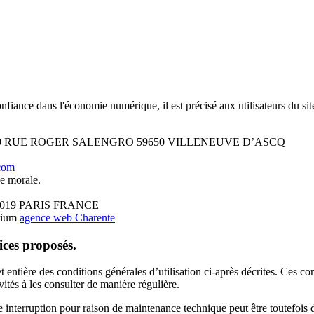
onfiance dans l'économie numérique, il est précisé aux utilisateurs du si
019 – 9 RUE ROGER SALENGRO 59650 VILLENEUVE D’ASCQ
com
e morale.
 75019 PARIS FRANCE
irium
agence web Charente
vices proposés.
t entière des conditions générales d’utilisation ci-après décrites. Ces co
ités à les consulter de manière régulière.
e interruption pour raison de maintenance technique peut être toutefoi