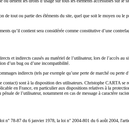
e ou détient les droits d’usage sur tous les éléments accessibles sur le s
 de tout ou partie des éléments du site, quel que soit le moyen ou le proc
éments qu’il contient sera considérée comme constitutive d’une contref
t indirects causés au matériel de l’utilisateur, lors de l’accès au site h
ition d’un bug ou d’une incompatibilité.
ages indirects (tels par exemple qu’une perte de marché ou perte d’un
ce contact) sont à la disposition des utilisateurs. Christophe CARTA se 
plicable en France, en particulier aux dispositions relatives à la prote
ou pénale de l’utilisateur, notamment en cas de message à caractère racis
oi n° 78-87 du 6 janvier 1978, la loi n° 2004-801 du 6 août 2004, l'ar