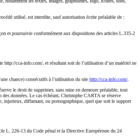
ite, notamment les textes, images, graphismes, logo, icônes, sons,
édé utilisé, est interdite, sauf autorisation écrite préalable de :
açon et poursuivie conformément aux dispositions des articles L.335-2
ttp://cca-info.com/, et résultant soit de l’utilisation d’un matériel ne
e chance) consécutifs à l’utilisation du site
http://cca-info.com/
.
réserve le droit de supprimer, sans mise en demeure préalable, tout
ction des données. Le cas échéant, Christophe CARTA se réserve
te, injurieux, diffamant, ou pornographique, quel que soit le support
ticle L. 226-13 du Code pénal et la Directive Européenne du 24