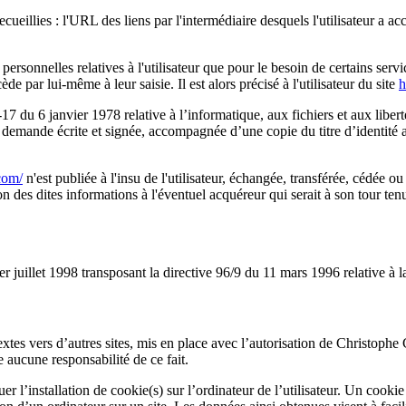
ecueillies : l'URL des liens par l'intermédiaire desquels l'utilisateur a a
sonnelles relatives à l'utilisateur que pour le besoin de certains servi
 par lui-même à leur saisie. Il est alors précisé à l'utilisateur du site
h
 du 6 janvier 1978 relative à l’informatique, aux fichiers et aux libertés
emande écrite et signée, accompagnée d’une copie du titre d’identité ave
.com/
n'est publiée à l'insu de l'utilisateur, échangée, transférée, cédée 
n des dites informations à l'éventuel acquéreur qui serait à son tour te
er juillet 1998 transposant la directive 96/9 du 11 mars 1996 relative à 
extes vers d’autres sites, mis en place avec l’autorisation de Christo
e aucune responsabilité de ce fait.
r l’installation de cookie(s) sur l’ordinateur de l’utilisateur. Un cookie e