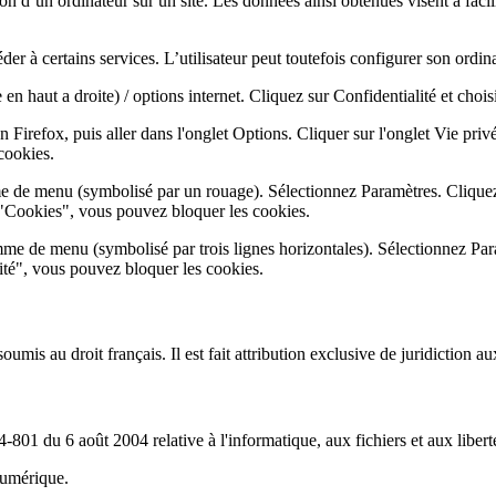
tion d’un ordinateur sur un site. Les données ainsi obtenues visent à facili
der à certains services. L’utilisateur peut toutefois configurer son ordin
n haut a droite) / options internet. Cliquez sur Confidentialité et choi
n Firefox, puis aller dans l'onglet Options. Cliquer sur l'onglet Vie priv
cookies.
me de menu (symbolisé par un rouage). Sélectionnez Paramètres. Cliquez
 "Cookies", vous pouvez bloquer les cookies.
me de menu (symbolisé par trois lignes horizontales). Sélectionnez Par
lité", vous pouvez bloquer les cookies.
soumis au droit français. Il est fait attribution exclusive de juridiction 
801 du 6 août 2004 relative à l'informatique, aux fichiers et aux libert
numérique.