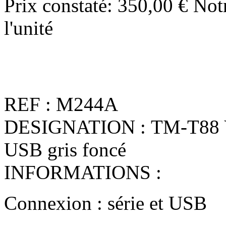
Prix constaté:
350,00 €
Notr
l'unité
REF : M244A
DESIGNATION : TM-T88 V 
USB gris foncé
INFORMATIONS :
Connexion : série et USB