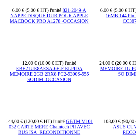
6,00 € (5,00 € HT)
l'unité
821-2049-A
6,00 € (5,00 € HT
NAPPE DISQUE DUR POUR APPLE
16MB 144 Pin 
MACBOOK PRO A1278 -OCCASION
CC387
12,00 € (10,00 € HT)
l'unité
24,00 € (20,00 € 
EBE21UE8AESA-6E-F ELPIDA
MEMOIRE 1G PC
MEMOIRE 2GB 2RX8 PC2-5300S-555
SO DIM
SODIM -OCCASION
144,00 € (120,00 € HT)
l'unité
GBTM M101
108,00 € (90,00
032 CARTE MERE Chaintech PII AVEC
ASUS CUV4
BUS ISA -RECONDITIONNE
RECO