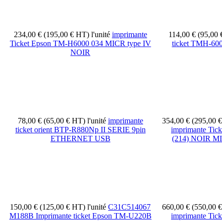
234,00 € (195,00 € HT)
l'unité
imprimante
114,00 € (95,00
Ticket Epson TM-H6000 034 MICR type IV
ticket TMH-60
NOIR
78,00 € (65,00 € HT)
l'unité
imprimante
354,00 € (295,00 
ticket orient BTP-R880Np II SERIE 9pin
imprimante Ti
ETHERNET USB
(214) NOIR 
150,00 € (125,00 € HT)
l'unité
C31C514067
660,00 € (550,00 
M188B Imprimante ticket Epson TM-U220B
imprimante Ti