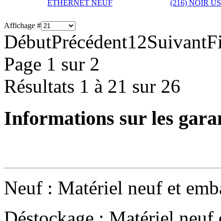
ETHERNET NEUF
(216) NOIR 
Affichage #
Début
Précédent
1
2
Suivant
F
Page 1 sur 2
Résultats 1 à 21 sur 26
Informations sur les gara
Neuf : Matériel neuf et emba
Déstockage : Matériel neuf 